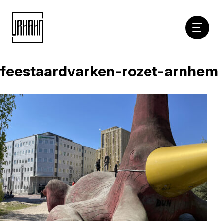
Hoofdna
feestaardvarken-rozet-arnhem
Naar
inhoud