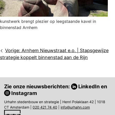
kunstwerk brengt plezier op leegstaande kavel in
binnenstad Arnhem
Bericht
Vorige:
Arnhem Nieuwstraat e.o. | Stapsgewijze
navigatie
strategie koppelt binnenstad aan de Rijn
Zie onze nieuwsberichten:
LinkedIn
en
Instagram
Urhahn stedenbouw en strategie | Henri Polaklaan 42 | 1018
CT Amsterdam |
020 421 74 40
|
info@urhahn.com