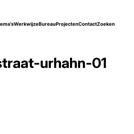
Toon enkel projecten
ema’s
Werkwijze
Bureau
Projecten
Contact
Zoeken
traat-urhahn-01