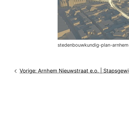
stedenbouwkundig-plan-arnhem-
Bericht
Vorige:
Arnhem Nieuwstraat e.o. | Stapsgewij
navigatie