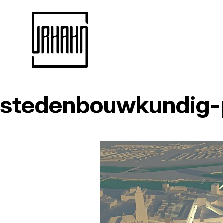
stedenbouwkundig-
Naar
inhoud