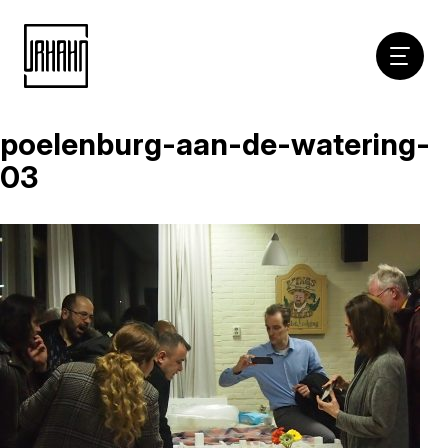
Hoofdna
poelenburg-aan-de-watering-
Naar
inhoud
03