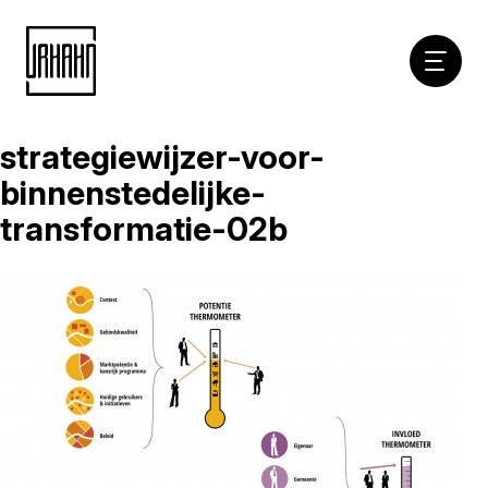
Hoofdna
strategiewijzer-voor-
Naar
inhoud
binnenstedelijke-
transformatie-02b