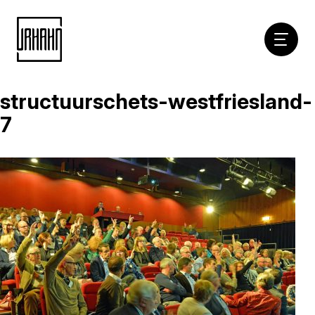
Hoofdna
structuurschets-westfriesland-
Naar
inhoud
7