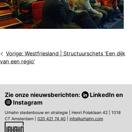
Bericht
Vorige:
Westfriesland | Structuurschets ‘Een dijk
navigatie
van een regio’
Zie onze nieuwsberichten:
LinkedIn
en
Instagram
Urhahn stedenbouw en strategie | Henri Polaklaan 42 | 1018
CT Amsterdam |
020 421 74 40
|
info@urhahn.com