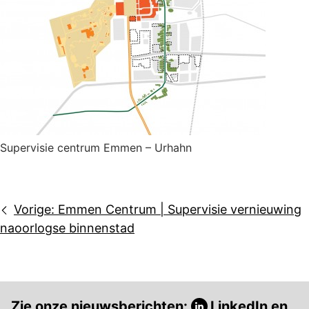
Supervisie centrum Emmen – Urhahn
Bericht
Vorige:
Emmen Centrum | Supervisie vernieuwing
navigatie
naoorlogse binnenstad
Zie onze nieuwsberichten:
LinkedIn
en