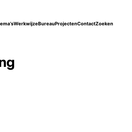
Toon enkel projecten
ema’s
Werkwijze
Bureau
Projecten
Contact
Zoeken
ing