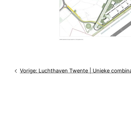
Bericht
Vorige:
Luchthaven Twente | Unieke combinat
navigatie