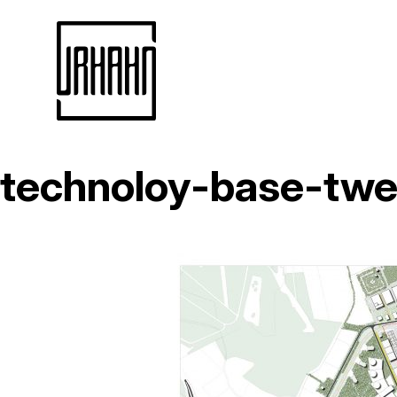
technoloy-base-twe
Naar
inhoud