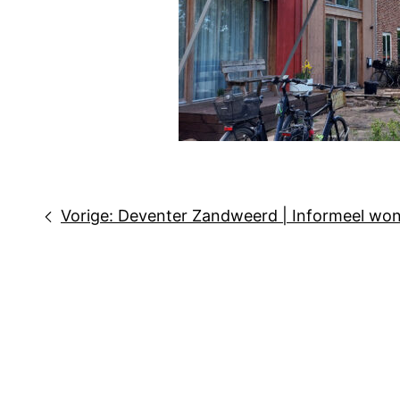
Bericht
Vorige:
Deventer Zandweerd | Informeel wone
navigatie