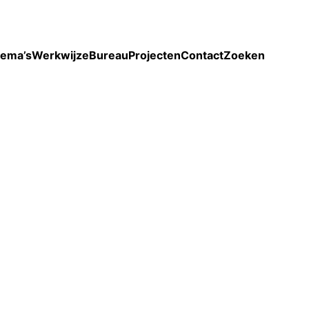
Toon enkel projecten
ema’s
Werkwijze
Bureau
Projecten
Contact
Zoeken