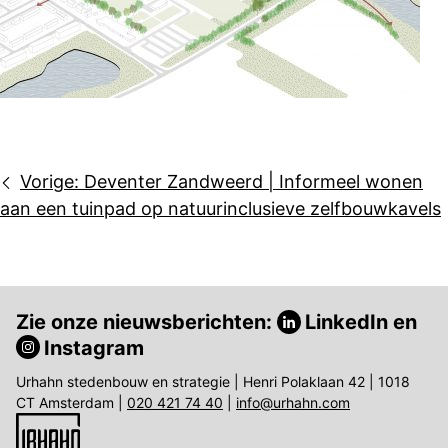
Bericht
Vorige:
Deventer Zandweerd | Informeel wonen
navigatie
aan een tuinpad op natuurinclusieve zelfbouwkavels
Zie onze nieuwsberichten:
LinkedIn
en
Instagram
Urhahn stedenbouw en strategie | Henri Polaklaan 42 | 1018
CT Amsterdam |
020 421 74 40
|
info@urhahn.com