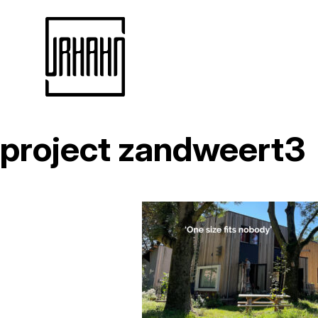
project zandweert3
Naar
inhoud