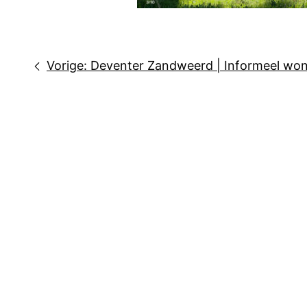
Bericht
Vorige:
Deventer Zandweerd | Informeel wone
navigatie