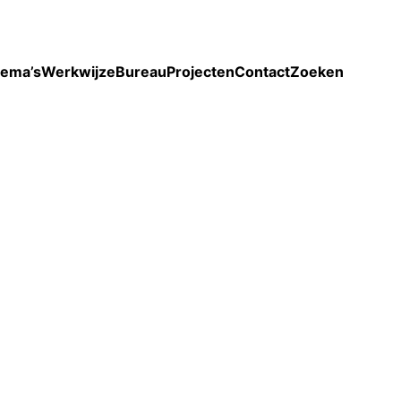
Toon enkel projecten
ema’s
Werkwijze
Bureau
Projecten
Contact
Zoeken