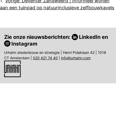
Bericht
Vorige:
Deventer Zandweerd | Informeel wonen
navigatie
aan een tuinpad op natuurinclusieve zelfbouwkavels
Zie onze nieuwsberichten:
LinkedIn
en
Instagram
Urhahn stedenbouw en strategie | Henri Polaklaan 42 | 1018
CT Amsterdam |
020 421 74 40
|
info@urhahn.com