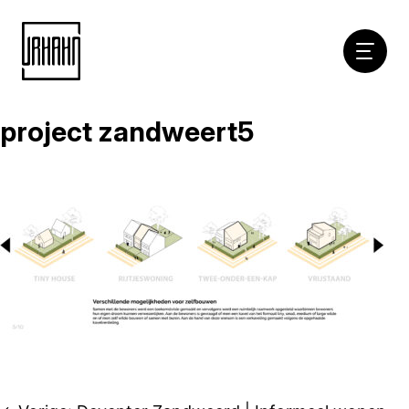
Hoofdna
project zandweert5
Naar
inhoud