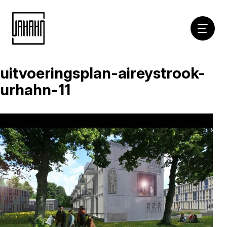
Hoofdna
uitvoeringsplan-aireystrook-
Naar
inhoud
urhahn-11