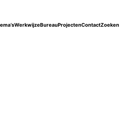
Toon enkel projecten
ema’s
Werkwijze
Bureau
Projecten
Contact
Zoeken