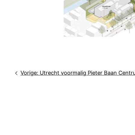
Bericht
Vorige:
Utrecht voormalig Pieter Baan Cent
navigatie