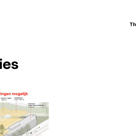
Th
ies