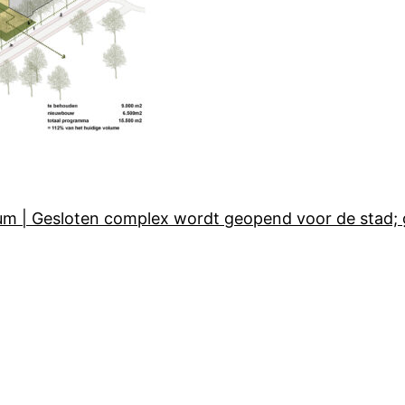
rum | Gesloten complex wordt geopend voor de stad;