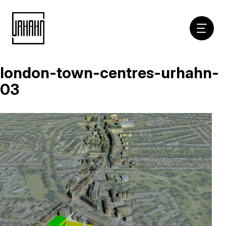
Hoofdna
london-town-centres-urhahn-
Naar
inhoud
03