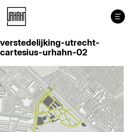
Hoofdna
verstedelijking-utrecht-
Naar
inhoud
cartesius-urhahn-02