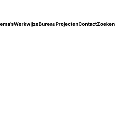
Toon enkel projecten
ema’s
Werkwijze
Bureau
Projecten
Contact
Zoeken