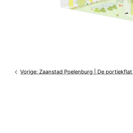
Bericht
Vorige:
Zaanstad Poelenburg | De portiekflat 
navigatie