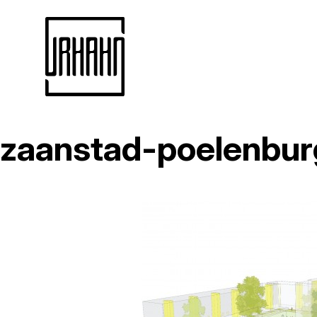
zaanstad-poelenbur
Naar
inhoud