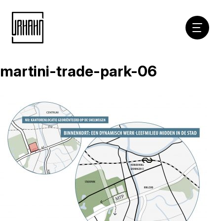
Hoofdna
martini-trade-park-06
Naar
inhoud