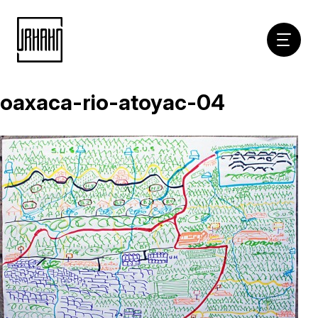
Hoofdna
oaxaca-rio-atoyac-04
Naar
inhoud