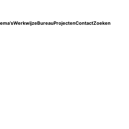
Toon enkel projecten
ema’s
Werkwijze
Bureau
Projecten
Contact
Zoeken