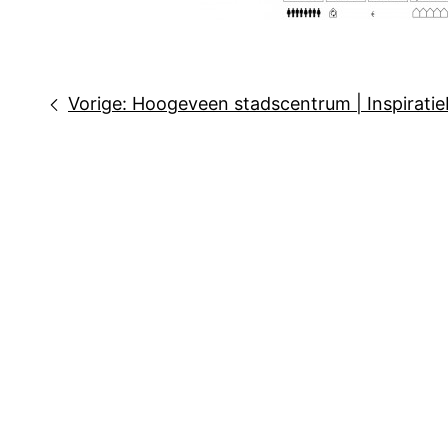
Bericht
Vorige:
Hoogeveen stadscentrum | Inspiratieb
navigatie