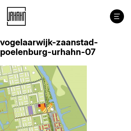
Hoofdna
vogelaarwijk-zaanstad-
Naar
inhoud
poelenburg-urhahn-07