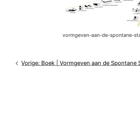
vormgeven-aan-de-spontane-st
Bericht
Vorige:
Boek | Vormgeven aan de Spontane St
navigatie