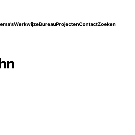
Toon enkel projecten
ema’s
Werkwijze
Bureau
Projecten
Contact
Zoeken
hn