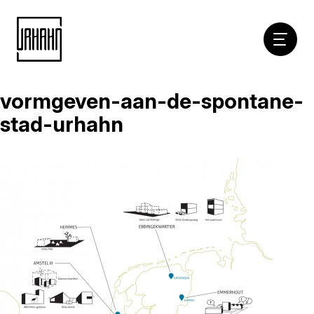
Hoofdna
vormgeven-aan-de-spontane-
Naar
inhoud
stad-urhahn