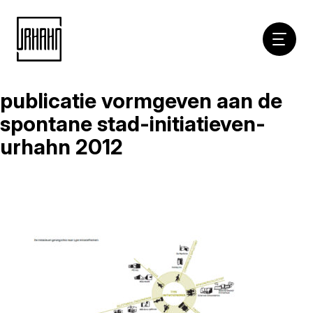
Hoofdna
publicatie vormgeven aan de
Naar
inhoud
spontane stad-initiatieven-
urhahn 2012