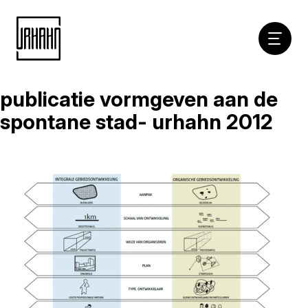
Hoofdna
publicatie vormgeven aan de
Naar
inhoud
spontane stad- urhahn 2012