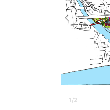
1
/
2