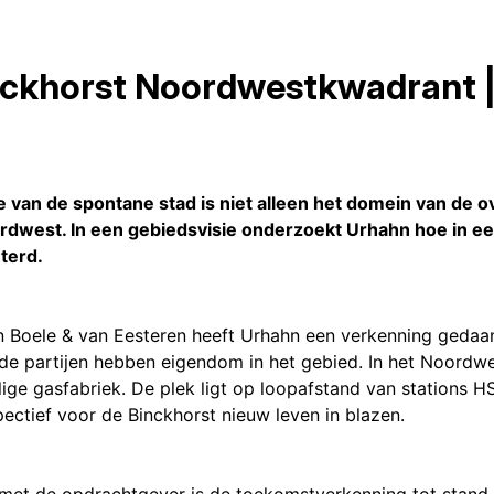
ckhorst Noordwestkwadrant | 
e van de spontane stad is niet alleen het domein van de 
ordwest. In een gebiedsvisie onderzoekt Urhahn hoe in ee
terd.
n Boele & van Eesteren heeft Urhahn een verkenning gedaa
de partijen hebben eigendom in het gebied. In het Noordw
e gasfabriek. De plek ligt op loopafstand van stations HS
ectief voor de Binckhorst nieuw leven in blazen.
s met de opdrachtgever is de toekomstverkenning tot stand