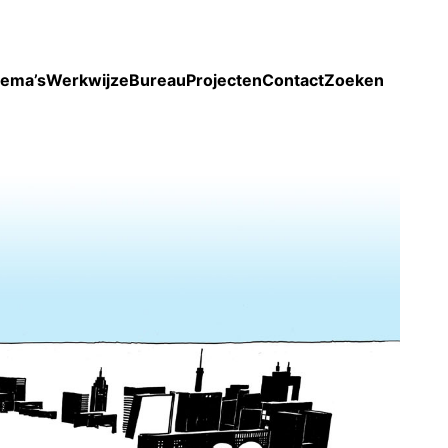
Toon enkel projecten
ema’s
Werkwijze
Bureau
Projecten
Contact
Zoeken