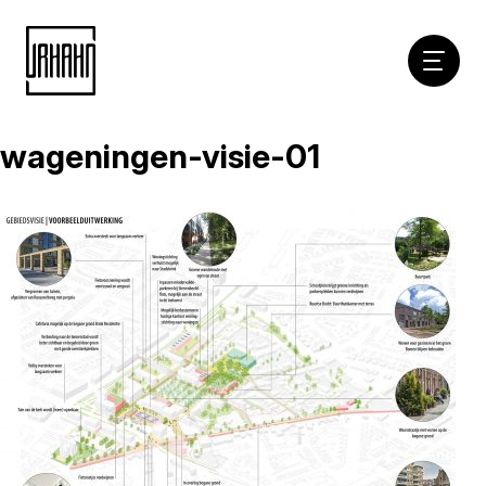
Hoofdna
wageningen-visie-01
Naar
inhoud