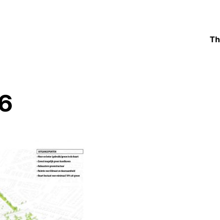
Th
06