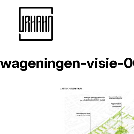
wageningen-visie-
Naar
inhoud