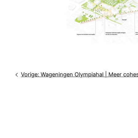
Bericht
Vorige:
Wageningen Olympiahal | Meer cohesi
navigatie