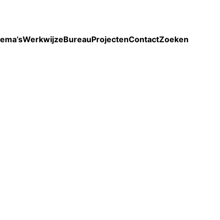
Toon enkel projecten
ema’s
Werkwijze
Bureau
Projecten
Contact
Zoeken