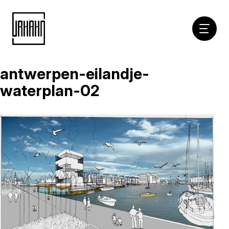
Hoofdna
antwerpen-eilandje-
Naar
inhoud
waterplan-02