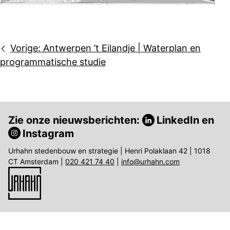
Bericht
Vorige:
Antwerpen ’t Eilandje | Waterplan en
navigatie
programmatische studie
Zie onze nieuwsberichten:
LinkedIn
en
Instagram
Urhahn stedenbouw en strategie | Henri Polaklaan 42 | 1018
CT Amsterdam |
020 421 74 40
|
info@urhahn.com