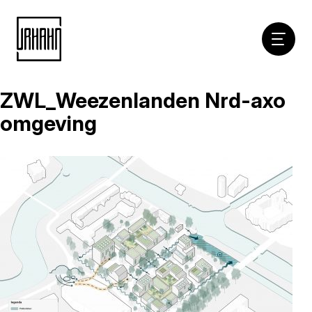
Hoofdna
ZWL_Weezenlanden Nrd-axo
Naar
inhoud
omgeving