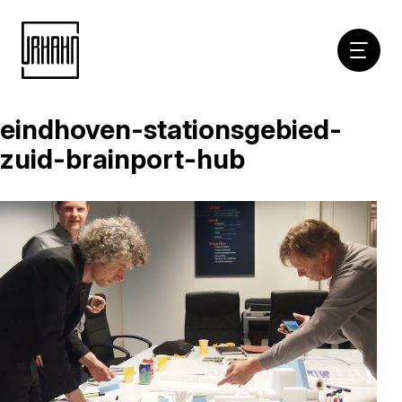
Hoofdna
eindhoven-stationsgebied-
Naar
inhoud
zuid-brainport-hub