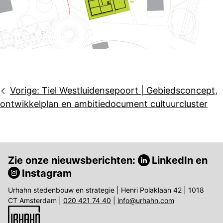
Bericht
Vorige:
Tiel Westluidensepoort | Gebiedsconcept,
navigatie
ontwikkelplan en ambitiedocument cultuurcluster
Zie onze nieuwsberichten:
LinkedIn
en
Instagram
Urhahn stedenbouw en strategie | Henri Polaklaan 42 | 1018
CT Amsterdam |
020 421 74 40
|
info@urhahn.com