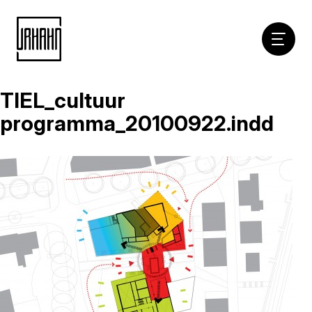
Hoofdna
TIEL_cultuur
Naar
inhoud
programma_20100922.indd