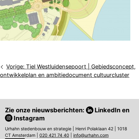
Bericht
Vorige:
Tiel Westluidensepoort | Gebiedsconcept,
navigatie
ontwikkelplan en ambitiedocument cultuurcluster
Zie onze nieuwsberichten:
LinkedIn
en
Instagram
Urhahn stedenbouw en strategie | Henri Polaklaan 42 | 1018
CT Amsterdam |
020 421 74 40
|
info@urhahn.com