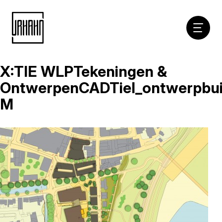
Hoofdna
X:TIE WLPTekeningen &
Naar
inhoud
OntwerpenCADTiel_ontwerpbui
M