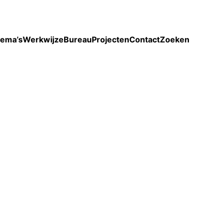
Toon enkel projecten
ema’s
Werkwijze
Bureau
Projecten
Contact
Zoeken