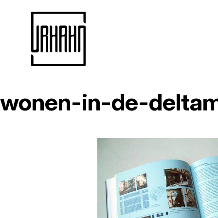
wonen-in-de-delta
Naar
inhoud