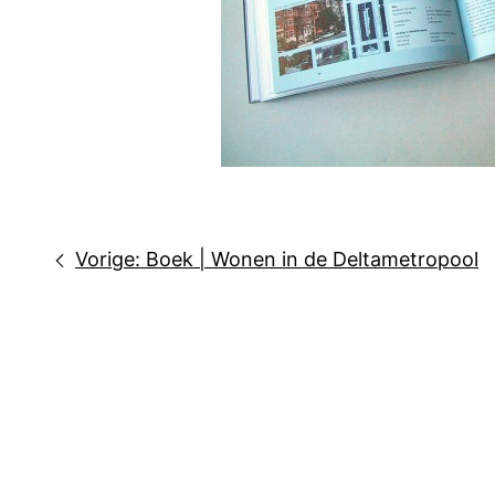
Bericht
Vorige:
Boek | Wonen in de Deltametropool
navigatie