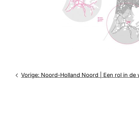
Bericht
Vorige:
Noord-Holland Noord | Een rol in d
navigatie