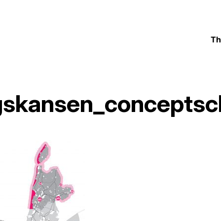
Th
gskansen_conceptsc