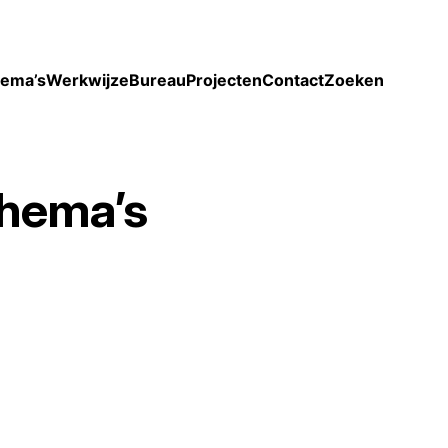
Toon enkel projecten
ema’s
Werkwijze
Bureau
Projecten
Contact
Zoeken
hema’s