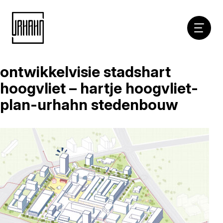
Hoofdna
ontwikkelvisie stadshart
Naar
inhoud
hoogvliet – hartje hoogvliet-
plan-urhahn stedenbouw