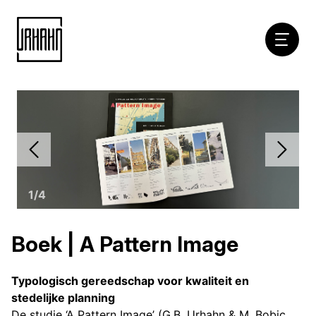
Hoofdna
Naar
inhoud
1
/
4
Boek | A Pattern Image
Typologisch gereedschap voor kwaliteit en
stedelijke planning
De studie ‘A Pattern Image’ (G.B. Urhahn & M. Bobic,