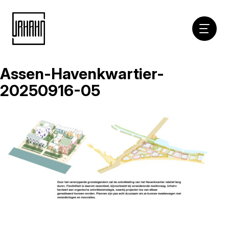
Hoofdna
Assen-Havenkwartier-
Naar
inhoud
20250916-05