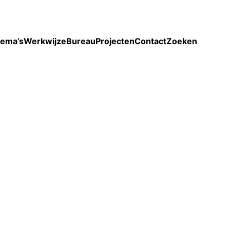
Toon enkel projecten
ema’s
Werkwijze
Bureau
Projecten
Contact
Zoeken