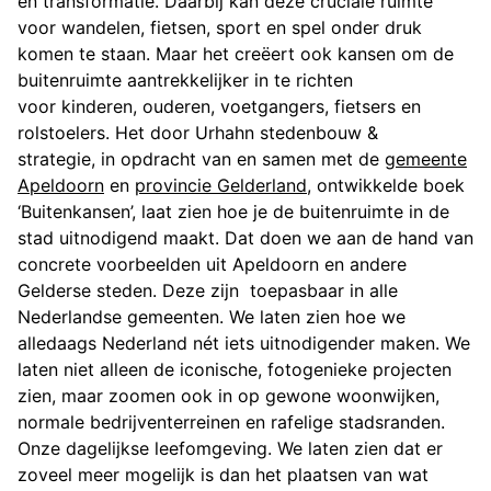
en transformatie. Daarbij kan deze cruciale ruimte
voor wandelen, fietsen, sport en spel onder druk
komen te staan. Maar het creëert ook kansen om de
buitenruimte aantrekkelijker in te richten
voor kinderen, ouderen, voetgangers, fietsers en
rolstoelers. Het door Urhahn stedenbouw &
strategie, in opdracht van en samen met de
gemeente
Apeldoorn
en
provincie Gelderland
, ontwikkelde boek
‘Buitenkansen’, laat zien hoe je de buitenruimte in de
stad uitnodigend maakt. Dat doen we aan de hand van
concrete voorbeelden uit Apeldoorn en andere
Gelderse steden. Deze zijn toepasbaar in alle
Nederlandse gemeenten. We laten zien hoe we
alledaags Nederland nét iets uitnodigender maken. We
laten niet alleen de iconische, fotogenieke projecten
zien, maar zoomen ook in op gewone woonwijken,
normale bedrijventerreinen en rafelige stadsranden.
Onze dagelijkse leefomgeving. We laten zien dat er
zoveel meer mogelijk is dan het plaatsen van wat