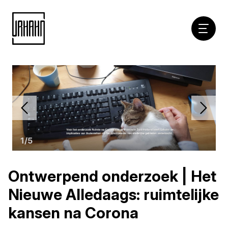
Hoofdna
Naar
inhoud
1
/
5
Ontwerpend onderzoek | Het
Nieuwe Alledaags: ruimtelijke
kansen na Corona