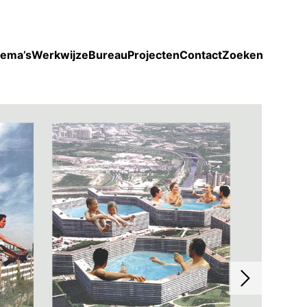
Toon enkel projecten
ema’s
Werkwijze
Bureau
Projecten
Contact
Zoeken