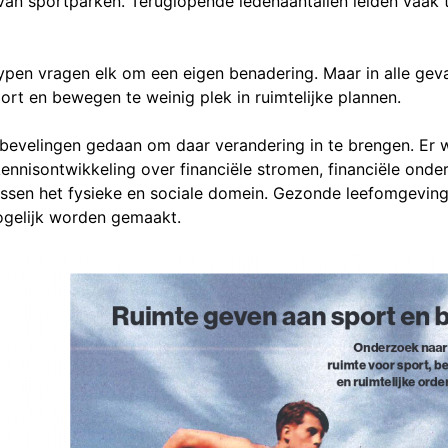
 van sportparken. Teruglopende ledenaantallen leiden vaak t
ypen vragen elk om een eigen benadering. Maar in alle geva
sport en bewegen te weinig plek in ruimtelijke plannen.
bevelingen gedaan om daar verandering in te brengen. Er w
nnisontwikkeling over financiële stromen, financiële onderst
ussen het fysieke en sociale domein. Gezonde leefomgevin
ogelijk worden gemaakt.