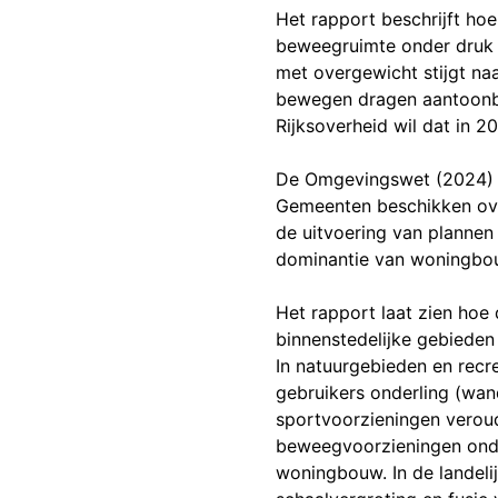
Het rapport beschrijft ho
beweegruimte onder druk 
met overgewicht stijgt na
bewegen dragen aantoonbaa
Rijksoverheid wil dat in 
De Omgevingswet (2024) be
Gemeenten beschikken ove
de uitvoering van plannen 
dominantie van woningbou
Het rapport laat zien hoe 
binnenstedelijke gebiede
In natuurgebieden en recre
gebruikers onderling (wand
sportvoorzieningen veroud
beweegvoorzieningen onder
woningbouw. In de landeli