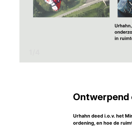
1
/
4
Ontwerpend o
Urhahn deed i.o.v. het 
ordening, en hoe de ruim