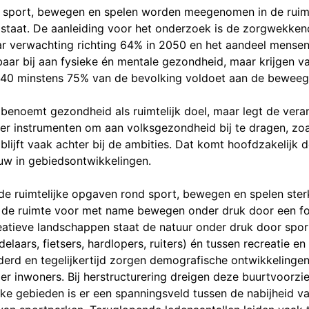
e sport, bewegen en spelen worden meegenomen in de ruimte
staat. De aanleiding voor het onderzoek is de zorgwekken
ar verwachting richting 64% in 2050 en het aandeel mense
r bij aan fysieke én mentale gezondheid, maar krijgen vaak
2040 minstens 75% van de bevolking voldoet aan de beweegri
noemt gezondheid als ruimtelijk doel, maar legt de veran
r instrumenten om aan volksgezondheid bij te dragen, zoa
blijft vaak achter bij de ambities. Dat komt hoofdzakelijk 
w in gebiedsontwikkelingen.
de ruimtelijke opgaven rond sport, bewegen en spelen sterk
n de ruimte voor met name bewegen onder druk door een fo
atieve landschappen staat de natuur onder druk door sport 
elaars, fietsers, hardlopers, ruiters) én tussen recreatie 
erd en tegelijkertijd zorgen demografische ontwikkelinge
 inwoners. Bij herstructurering dreigen deze buurtvoorzie
jke gebieden is er een spanningsveld tussen de nabijheid v