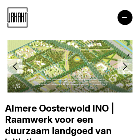
Hoofdna
Naar
inhoud
1
/
5
Almere Oosterwold INO |
Raamwerk voor een
duurzaam landgoed van