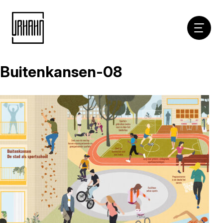
Hoofdna
Buitenkansen-08
Naar
inhoud