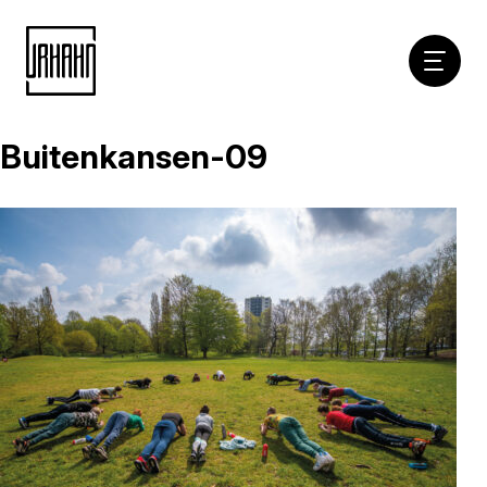
Hoofdna
Buitenkansen-09
Naar
inhoud