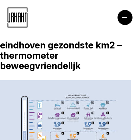
Hoofdna
eindhoven gezondste km2 –
Naar
inhoud
thermometer
beweegvriendelijk