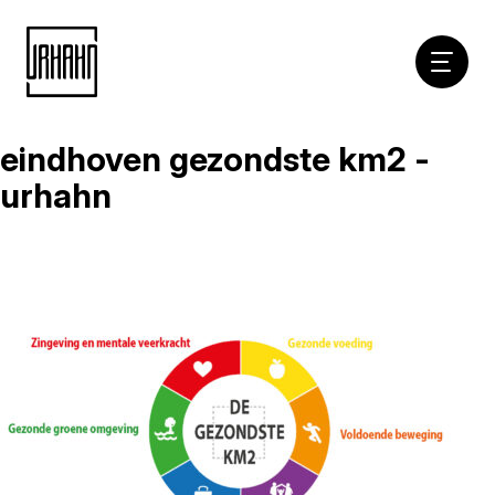
Hoofdna
eindhoven gezondste km2 -
Naar
inhoud
urhahn