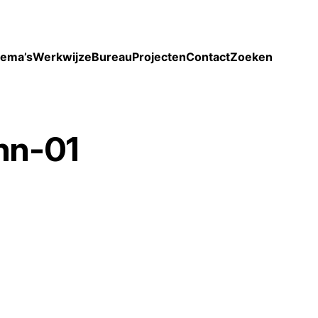
Toon enkel projecten
ema’s
Werkwijze
Bureau
Projecten
Contact
Zoeken
hn-01