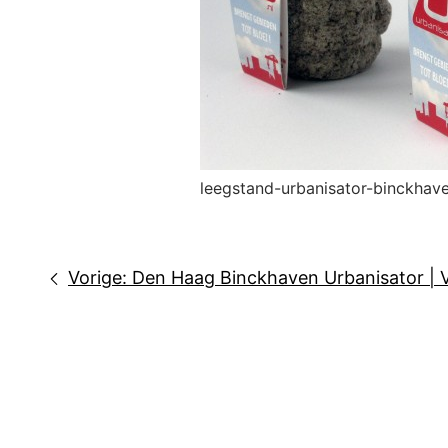
leegstand-urbanisator-binckha
Bericht
Vorige:
Den Haag Binckhaven Urbanisator | 
navigatie