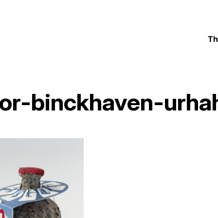
Th
tor-binckhaven-urha