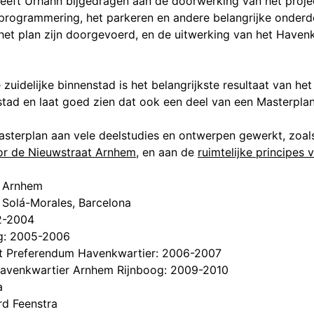
eeft Urhahn bijgedragen aan de doorwerking van het projec
programmering, het parkeren en andere belangrijke onder
het plan zijn doorgevoerd, en de uitwerking van het Havenk
 zuidelijke binnenstad is het belangrijkste resultaat van he
nstad en laat goed zien dat ook een deel van een Masterpla
sterplan aan vele deelstudies en ontwerpen gewerkt, zoal
oor de Nieuwstraat Arnhem
, en aan de
ruimtelijke principes 
e Arnhem
Solá-Morales, Barcelona
2-2004
g: 2005-2006
t Preferendum Havenkwartier: 2006-2007
avenkwartier Arnhem Rijnboog: 2009-2010
a
rd Feenstra