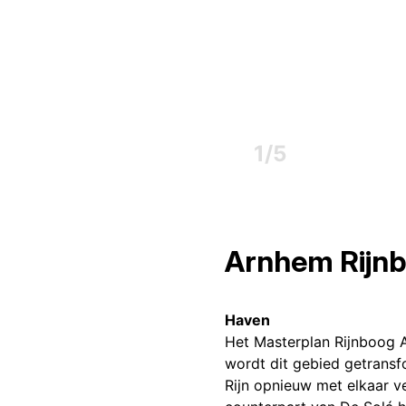
1
/
5
Arnhem Rijnbo
Haven
Het Masterplan Rijnboog Ar
wordt dit gebied getransf
Rijn opnieuw met elkaar v