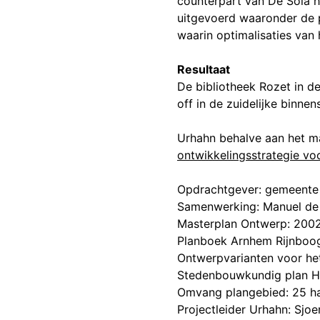
counterpart van De Solá h
uitgevoerd waaronder de 
waarin optimalisaties van 
Resultaat
De bibliotheek Rozet in de
off in de zuidelijke binne
Urhahn behalve aan het ma
ontwikkelingsstrategie v
Opdrachtgever: gemeent
Samenwerking: Manuel de 
Masterplan Ontwerp: 200
Planboek Arnhem Rijnboo
Ontwerpvarianten voor he
Stedenbouwkundig plan H
Omvang plangebied: 25 h
Projectleider Urhahn: Sjoe