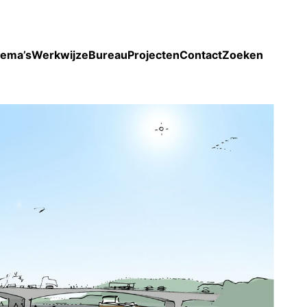
Toon enkel projecten
ema’s
Werkwijze
Bureau
Projecten
Contact
Zoeken