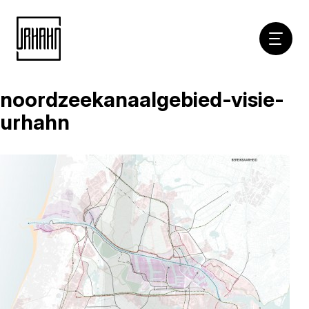
Hoofdna
noordzeekanaalgebied-visie-
Naar
inhoud
urhahn