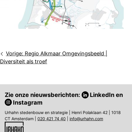
Bericht
Vorige:
Regio Alkmaar Omgevingsbeeld |
navigatie
Diversiteit als troef
Zie onze nieuwsberichten:
LinkedIn
en
Instagram
Urhahn stedenbouw en strategie | Henri Polaklaan 42 | 1018
CT Amsterdam |
020 421 74 40
|
info@urhahn.com