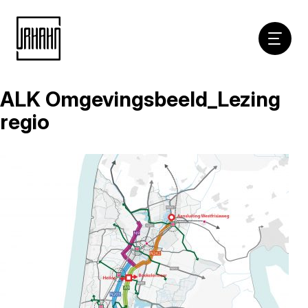
Hoofdna
ALK Omgevingsbeeld_Lezing
Naar
inhoud
regio